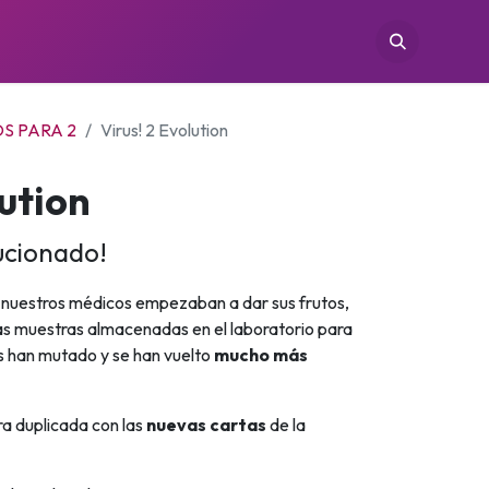
TIENDAS
CONÓCENOS
CONTACTO
S PARA 2
Virus! 2 Evolution
lution
ucionado!
 nuestros médicos empezaban a dar sus frutos,
as muestras almacenadas en el laboratorio para
us han mutado y se han vuelto
mucho más
ra duplicada con las
nuevas cartas
de la