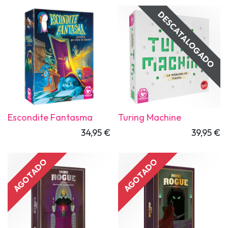
DESCATALOGADO
Escondite Fantasma
Turing Machine
34,95
€
39,95
€
AGOTADO
AGOTADO