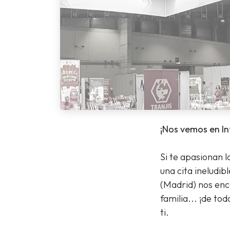
¡Nos vemos en I
Si te apasionan l
una cita ineludibl
(Madrid) nos enco
familia... ¡de t
ti.