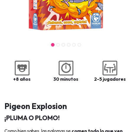
+8 años
30 minutos
2-5 jugadores
Pigeon Explosion
​¡PLUMA O PLOMO!
Como bien sabes, las palomas se
comen todo lo que ven
,