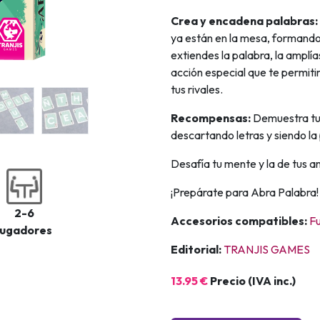
Crea y encadena palabras:
ya están en la mesa, formando 
extiendes la palabra, la amplías
acción especial que te permiti
tus rivales.
Recompensas:
Demuestra tu 
descartando letras y siendo la
Desafía tu mente y la de tus a
¡Prepárate para Abra Palabra!
2-6
Accesorios compatibles:
F
jugadores
Editorial:
TRANJIS GAMES
13.95 €
Precio (IVA inc.)