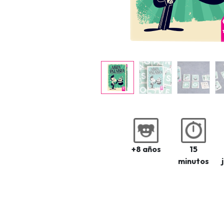
+8 años
15
minutos