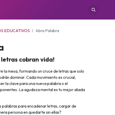
TIENDAS
CONÓCENOS
CONTACTO
S EDUCATIVOS
Abra Palabra
a
 letras cobran vida!
re la mesa, formando un cruce de letras que solo
odrán dominar. Cada movimiento es crucial,
er la clave para una nueva palabra o el
 oponentes. La agudeza mental es tu mejor aliada
s palabras para encadenar letras, cargar de
rimera persona en quedarte sin ellas?