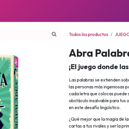
JUEGOS
PRÓXIMOS LANZAMIENTOS
NOTICIAS
Todos los productos
JUEGO
Abra Palabr
¡El juego donde las
Las palabras se extienden sob
las personas más ingeniosas p
cada letra que colocas puede s
obstáculo insalvable para tus
en este desafío lingüístico.
¿Qué mejor que la magia de la
cartas a tus rivales y ser la p