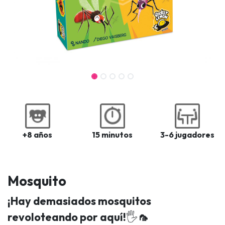
+8 años
15 minutos
3-6 jugadores
Mosquito
¡Hay demasiados mosquitos
revoloteando por aquí!
🖐️
🦟