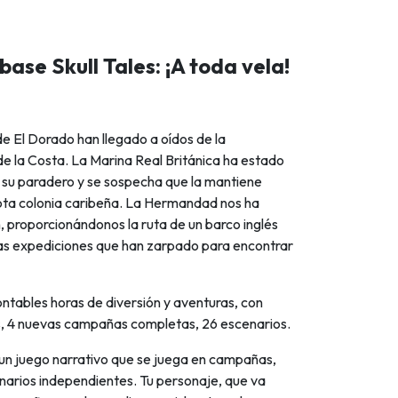
base Skull Tales: ¡A toda vela!
e El Dorado han llegado a oídos de la
 la Costa. La Marina Real Británica ha estado
 su paradero y se sospecha que la mantiene
ota colonia caribeña. La Hermandad nos ha
n, proporcionándonos la ruta de un barco inglés
imas expediciones que han zarpado para encontrar
ontables horas de diversión y aventuras, con
, 4 nuevas campañas completas, 26 escenarios.
un juego narrativo que se juega en campañas,
narios independientes. Tu personaje, que va