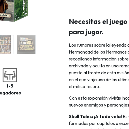
Necesitas el juego 
para jugar.
Los rumores sobre la leyenda d
Hermandad de los Hermanos de
recopilando información sobre
archivada y oculta en una rem
puesto al frente de esta misió
en el que viaja una de las últ
1-5
el mítico tesoro...
jugadores
Con esta expansión vivirás inc
nuevos enemigos y personajes
Skull Tales: ¡A toda vela!
Es 
formadas por capítulos o esce